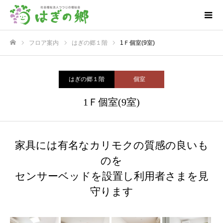
フロア案内
はぎの郷１階
1Ｆ個室(9室)
ホーム
はぎの郷１階
個室
1Ｆ個室(9室)
家具には有名なカリモクの質感の良いも
のを
センサーベッドを設置し利用者さまを見
守ります